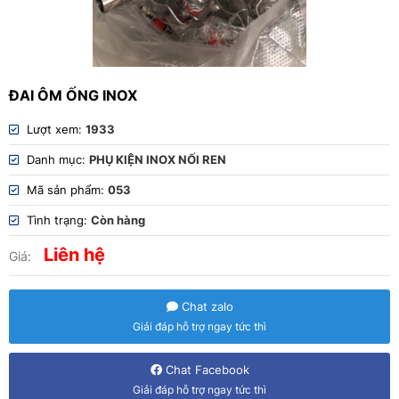
ĐAI ÔM ỐNG INOX
Lượt xem:
1933
Danh mục:
PHỤ KIỆN INOX NỐI REN
Mã sản phẩm:
053
Tình trạng:
Còn hàng
Liên hệ
Giá:
Chat zalo
Giải đáp hỗ trợ ngay tức thì
Chat Facebook
Giải đáp hỗ trợ ngay tức thì