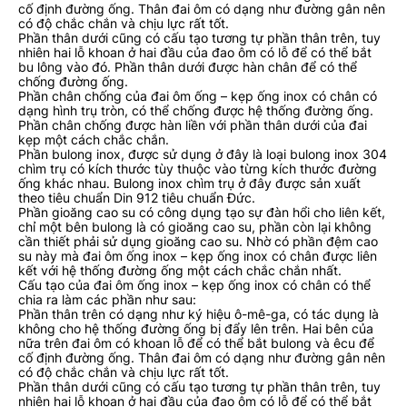
cố định đường ống. Thân đai ôm có dạng như đường gân nên
có độ chắc chắn và chịu lực rất tốt.
Phần thân dưới cũng có cấu tạo tương tự phần thân trên, tuy
nhiên hai lỗ khoan ở hai đầu của đao ôm có lỗ để có thể bắt
bu lông vào đó. Phần thân dưới được hàn chân để có thể
chống đường ống.
Phần chân chống của đai ôm ống – kẹp ống inox có chân có
dạng hình trụ tròn, có thể chống được hệ thống đường ống.
Phần chân chống được hàn liền với phần thân dưới của đai
kẹp một cách chắc chắn.
Phần bulong inox, được sử dụng ở đây là loại bulong inox 304
chìm trụ có kích thước tùy thuộc vào từng kích thước đường
ống khác nhau. Bulong inox chìm trụ ở đây được sản xuất
theo tiêu chuẩn Din 912 tiêu chuẩn Đức.
Phần gioăng cao su có công dụng tạo sự đàn hổi cho liên kết,
chỉ một bên bulong là có gioăng cao su, phần còn lại không
cần thiết phải sử dụng gioăng cao su. Nhờ có phần đệm cao
su này mà đai ôm ống inox – kẹp ống inox có chân được liên
kết với hệ thống đường ống một cách chắc chắn nhất.
Cấu tạo của đai ôm ống inox – kẹp ống inox có chân có thể
chia ra làm các phần như sau:
Phần thân trên có dạng như ký hiệu ô-mê-ga, có tác dụng là
không cho hệ thống đường ống bị đẩy lên trên. Hai bên của
nữa trên đai ôm có khoan lỗ để có thể bắt bulong và êcu để
cố định đường ống. Thân đai ôm có dạng như đường gân nên
có độ chắc chắn và chịu lực rất tốt.
Phần thân dưới cũng có cấu tạo tương tự phần thân trên, tuy
nhiên hai lỗ khoan ở hai đầu của đao ôm có lỗ để có thể bắt